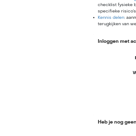
checklist fysieke
specifieke risico
Kennis delen
: aan
terugkijken van we
Inloggen met a
W
Heb je nog gee