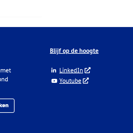
Blijf op de hoogte
t met
LinkedIn
ond
Youtube
rken