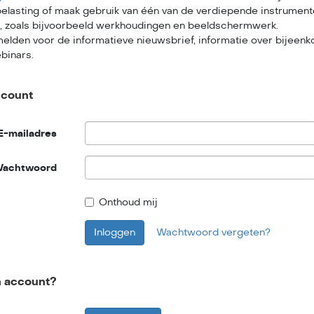
 belasting of maak gebruik van één van de verdiepende instrumen
’s, zoals bijvoorbeeld werkhoudingen en beeldschermwerk.
melden voor de informatieve nieuwsbrief, informatie over bijeen
binars.
ccount
E-mailadres
achtwoord
Onthoud mij
Inloggen
Wachtwoord vergeten?
n account?