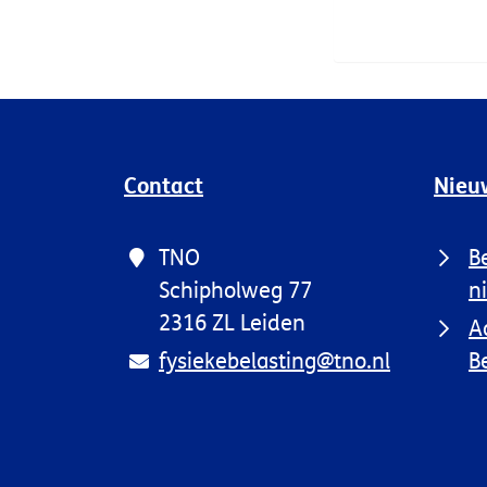
Contact
Nieu
TNO
B
Schipholweg 77
n
2316 ZL Leiden
A
fysiekebelasting@tno.nl
B