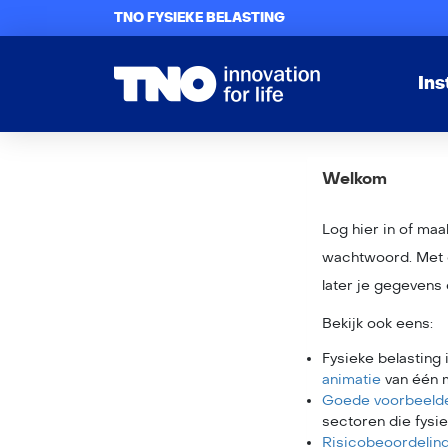
TNO FYSIEKE BELASTING
In
Welkom
Log hier in of ma
wachtwoord. Met d
later je gegevens 
Bekijk ook eens:
Fysieke belasting 
animatie
van één m
Goede voorbeeld
sectoren die fysi
Risicobeoordelin