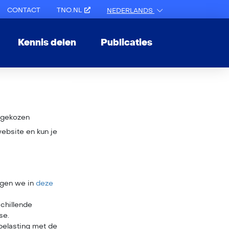
CONTACT
TNO.NL
NEDERLANDS
Kennis delen
Publicaties
lfgekozen
ebsite en kun je
ggen we in
deze
schillende
se.
e belasting met de