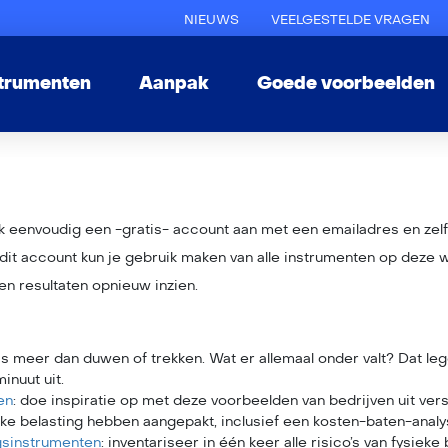
NIEUWS
VEELGESTELDE VRAGEN
strumenten
Aanpak
Goede voorbeelden
ak eenvoudig een -gratis- account aan met een emailadres en ze
it account kun je gebruik maken van alle instrumenten op deze w
en resultaten opnieuw inzien.
is meer dan duwen of trekken. Wat er allemaal onder valt? Dat le
inuut uit.
en
: doe inspiratie op met deze voorbeelden van bedrijven uit ver
eke belasting hebben aangepakt, inclusief een kosten-baten-analy
gsinstrumenten
: inventariseer in één keer alle risico’s van fysiek