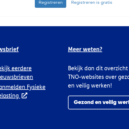
Registreren
Registreren is gratis
wsbrief
Meer weten?
ekijk eerdere
Bekijk dan dit overzich
ieuwsbrieven
TNO-websites over gez
en veilig werken!
anmelden Fysieke
elasting
Gezond en veilig we